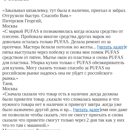
«Заказывал шпаклевку, тут была в наличии, приехал и забрал.
Отгрузили быстро. Спасибо Вам.»
Питерсков Георгий,
Москва
«С маркой PUFAS я познакомилась когда искала средство от
плесени. Пробовала многие средства других марок но
довольна осталась только PUFAS. Делала ремонт из за
протечки. Мастера белили потолок но желты
...
[читать далее]
е
пятка выступали через побелку и снова мне помок PUFAS
средством от пятен. Мытье окон из пластика и снова PUFAS
для пластика. Уборка кухни только с PUFAS обезжириватель
для кухонь. Могу сказать только спасибо за PUFAS на
российском рынке надеюсь она не уйдет с российского
рынка.
»
Таня,
Москва
«Сначала сказали что товар есть в наличии ,когда должны
были привезти товар ,сказали что сломалась машина и что
нужного товара нет в наличии и привезут завтра .когда уже
было назначено другой день и вр
...
[читать далее]
емя они даже
не позволили чтобы сказать ,что не смогут приехать и снова
сказали что привезти смогут только через 2 дня так как у них
что-то там с машиной.
»