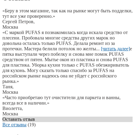
«Беру в этом магазине, так как на рынке могут быть подделки,
тут все уже проверенно.»
Сергей Петров,
Москва
«С маркой PUFAS я познакомилась когда искала средство от
плесени. Пробовала многие средства других марок но
довольна осталась только PUFAS. Делала ремонт из за
протечки. Мастера белили потолок но желты
...
[читать далее]
е
пятка выступали через побелку и снова мне помок PUFAS
средством от пятен. Мытье окон из пластика и снова PUFAS
для пластика. Уборка кухни только с PUFAS обезжириватель
для кухонь. Могу сказать только спасибо за PUFAS на
российском рынке надеюсь она не уйдет с российского
рынка.
»
Таня,
Москва
«Часто приобретаю тут очистители для паркета и ванны,
всегда все в наличии.»
Виолетта,
Москва
Оставить отзыв
Все отзывы
(19)